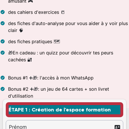
amusant
🎮
des cahiers d'exercices
📒
des fiches d'auto-analyse pour vous aider à y voir plus
clair
🧠
des fiches pratiques
🗺️
🎁
En cadeau : un quizz pour découvrir tes peurs
cachées
🔐
Bonus #1
➕🎁
: l'accès à mon WhatsApp
Bonus #2
➕🎁
: un jeu de 64 cartes + son livret
d'utilisation
ÉTAPE 1 : Création de l'espace formation